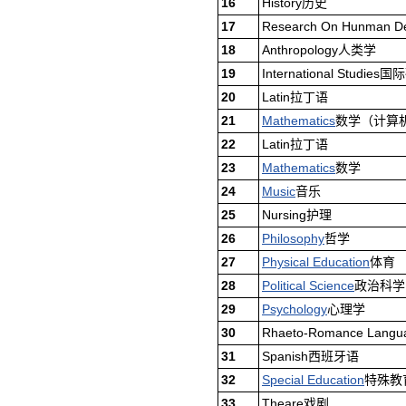
16
History历史
17
Research On Hunman
18
Anthropology人类学
19
International Studies
20
Latin拉丁语
21
Mathematics
数学（计算
22
Latin拉丁语
23
Mathematics
数学
24
Music
音乐
25
Nursing护理
26
Philosophy
哲学
27
Physical Education
体育
28
Political Science
政治科学
29
Psychology
心理学
30
Rhaeto-Romance Lan
31
Spanish西班牙语
32
Special Education
特殊教
33
Theare戏剧