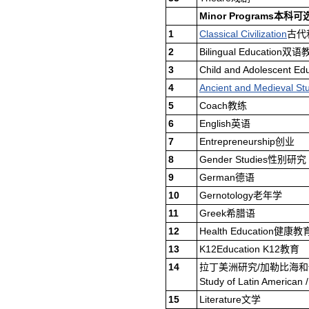
Minor Programs
本科可
1
Classical Civilization
古代
2
Bilingual Education双
3
Child and Adolescen
4
Ancient and Medieval St
5
Coach教练
6
English英语
7
Entrepreneurship创业
8
Gender Studies性别研究
9
German德语
10
Gernotology老年学
11
Greek希腊语
12
Health Education健康教
13
K12Education K12教育
14
拉丁美洲研究/加勒比海
Study of Latin American 
15
Literature文学