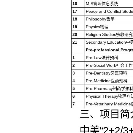
16
MIS管理信息系统
17
Peace and Conflict 
18
Philosophy哲学
19
Physics物理
20
Religion Studies宗教研究
21
Secondary Educatio
Pre-professional Prog
1
Pre-Law法律预科
2
Pre-Social Work社会
3
Pre-Dentistry牙医预科
4
Pre-Medicine医药预科
5
Pre-Pharmacy制药学预
6
Physical Therapy物理
7
Pre-Veterinary Medic
三、项目简
中美“2+2