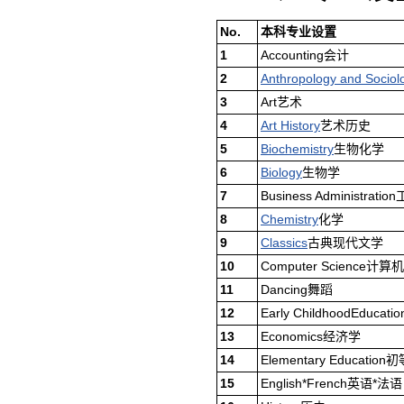
No.
本科专业设置
1
Accounting会计
2
Anthropology and Sociol
3
Art艺术
4
Art History
艺术历史
5
Biochemistry
生物化学
6
Biology
生物学
7
Business Administrati
8
Chemistry
化学
9
Classics
古典现代文学
10
Computer Science
计算机
11
Dancing舞蹈
12
Early ChildhoodEduc
13
Economics经济学
14
Elementary Educatio
15
English*French英语*法语